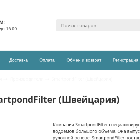
М:
 до 16.00
Доставка
Оплата
Обмен и возврат
Регистрация
я
Производители
SmartpondFilter (Швейцария)
rtpondFilter (Швейцария)
Компания SmartpondFilter специализиру
водоемов большого объема. Она выпус
рулонной основе. SmartpondFilter пост