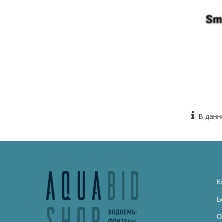
В данн
К
Б
О