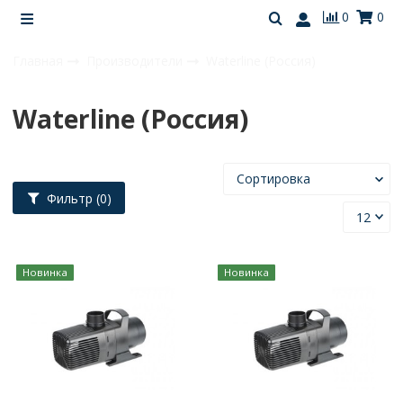
0
0
Главная
Производители
Waterline (Россия)
Waterline (Россия)
Фильтр
(0)
Новинка
Новинка