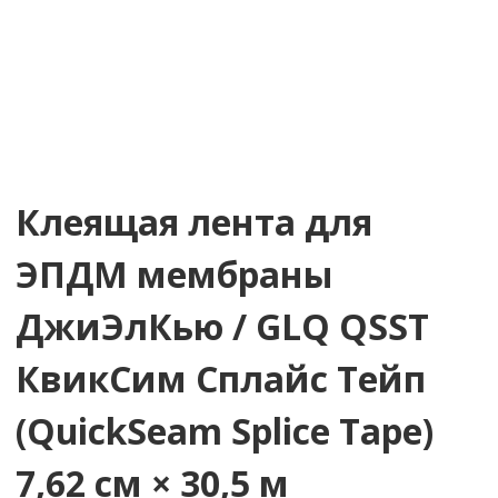
Клеящая лента для
ЭПДМ мембраны
ДжиЭлКью / GLQ QSST
КвикСим Сплайс Тейп
(QuickSeam Splice Tape)
7,62 см × 30,5 м