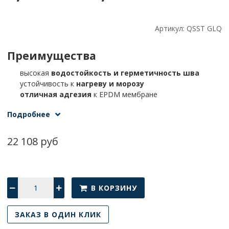
Артикул:
QSST GLQ
Преимущества
высокая
водостойкость и герметичность шва
устойчивость к
нагреву и морозу
отличная адгезия
к EPDM мембране
надежная долговечная фиксация
Подробнее
простой и быстрый монтаж
Хранение
22 108 руб
Хранить в оригинальной упаковке в
сухом и прохладном
помещении
, защищенном от прямых солнечных лучей.
В КОРЗИНУ
ЗАКАЗ В ОДИН КЛИК