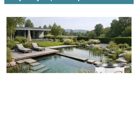
Праймер для ЭПДМ мембраны ДжиЭлКью / GLQ Quick Prime
Plus (Квик Прайм Плюс) QPP 1 л
10 783 руб