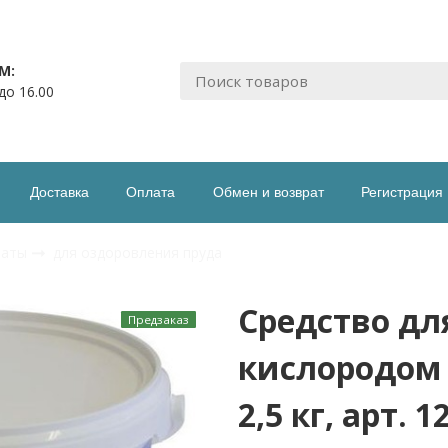
М:
 до 16.00
Доставка
Оплата
Обмен и возврат
Регистрация
раты
для оздоровления пруда
Средство дл
Предзаказ
кислородом S
2,5 кг, арт. 1