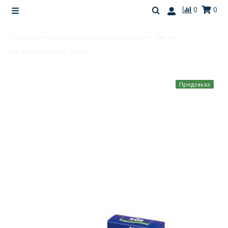
0
0
Главная
Оборудование для прудов
для ежедневного ухода
Предзаказ