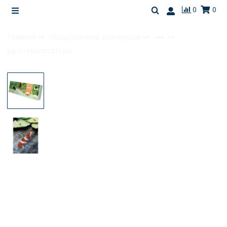
0
0
Главная
Оборудование для прудов
уф-стерилизаторы