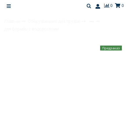
0
0
Главная
Оборудование для прудов
для борьбы с водорослями
Предзаказ