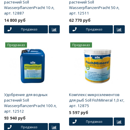
растений Soll
растений Soll
WasserpflanzenPracht 10 л,
WasserpflanzenPracht 50 л,
арт. 12887
арт. 12511
14 800 руб
62 770 руб
Предзаказ
Предзаказ
Предзаказ
Предзаказ
Удобрение для водных
Комплекс микроэлементов
растений Soll
для рыб Soll FishMineral 1,0 кг,
WasserpflanzenPracht 100 л,
арт. 12875
арт. 12512
5 597 руб
93 940 руб
Предзаказ
Предзаказ